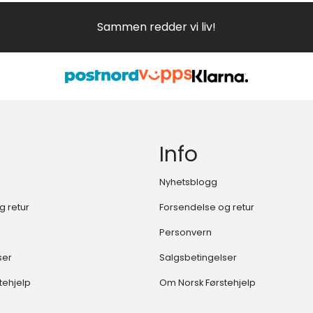
Sammen redder vi liv!
Info
Nyhetsblogg
g retur
Forsendelse og retur
Personvern
ser
Salgsbetingelser
tehjelp
Om Norsk Førstehjelp