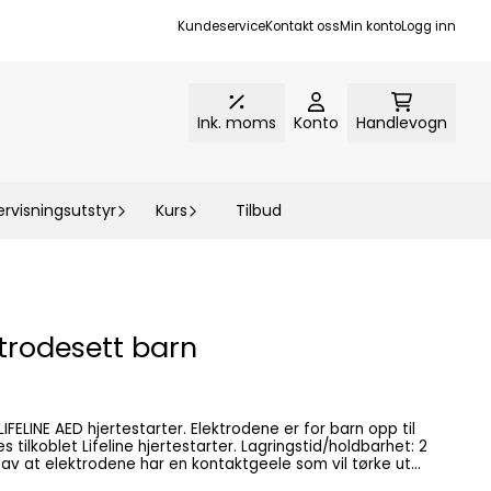
Kundeservice
Kontakt oss
Min konto
Logg inn
Ink. moms
Konto
Handlevogn
rvisningsutstyr
Kurs
Tilbud
ktrodesett barn
estarter. Elektrodene er for barn opp til
Lifeline hjertestarter. Lagringstid/holdbarhet: 2
ikt for disse Lifeline elektrodene men gjelder alle