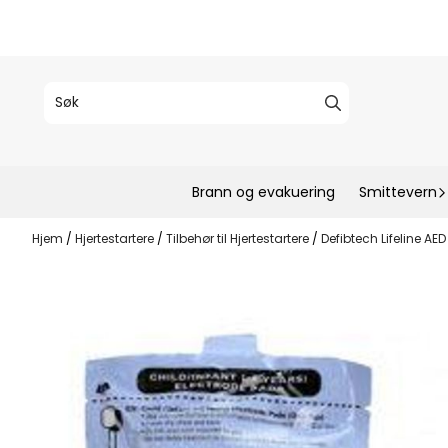
Hopp til innhold
Brann og evakuering
Smittevern
Hjem
/
Hjertestartere
/
Tilbehør til Hjertestartere
/
Defibtech Lifeline AE