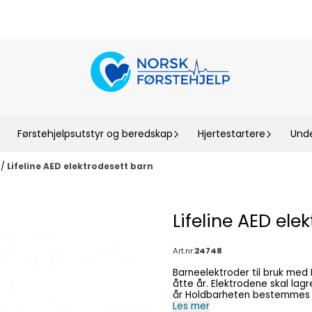
Førstehjelpsutstyr og beredskap
Hjertestartere
Unde
D
/
Lifeline AED elektrodesett barn
Lifeline AED ele
Art.nr:
24748
Barneelektroder til bruk med LIFELINE AED hjert
åtte år. Elektrodene skal lagres tilkoblet 
år Holdbarheten bestemmes av at elektrodene har en kontaktgeele som vil tørke ut
noe over tid. Dette er ikke un
Les mer