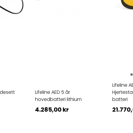
Lifeline A
odesett
Lifeline AED 5 år
Hjertesta
hovedbatteri lithium
batteri
4.285,00 kr
21.770,