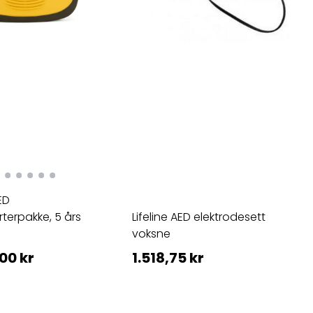
ED
rterpakke, 5 års
Lifeline AED elektrodesett
voksne
00 kr
1.518,75 kr