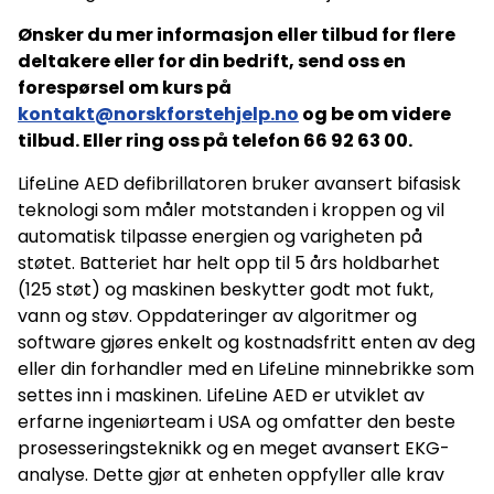
kan også sørge for å utdanne og sertifisere dine egne
Ønsker du mer informasjon eller tilbud for flere
instruktører i din bedrift. Alt materiell er inkludert i prisen
inklusive læremateriell og Covid-19 smittevernsutstyr til alle
deltakere eller for din bedrift, send oss en
elever. Registrer din hjertestarter i det offentlige
forespørsel om kurs på
hjertestarterregisteret Dette er det eneste registeret som
er koblet mot AMKs nød-sentral som du kommer til når du
kontakt@norskforstehjelp.no
og be om videre
ringer telefon 113 for å få hjelp og varsle ambulanse. Ved å
tilbud. Eller ring oss på telefon 66 92 63 00.
melde inn din hjertestarter her, kan den komme andre til
nytte som faller om med uventet hjertestans i ditt nærmiljø.
Registeret driftes av Helsedirektoratet. Du finner det her:
LifeLine AED defibrillatoren bruker avansert bifasisk
www.113.no
teknologi som måler motstanden i kroppen og vil
automatisk tilpasse energien og varigheten på
støtet. Batteriet har helt opp til 5 års holdbarhet
(125 støt) og maskinen beskytter godt mot fukt,
vann og støv. Oppdateringer av algoritmer og
software gjøres enkelt og kostnadsfritt enten av deg
eller din forhandler med en LifeLine minnebrikke som
settes inn i maskinen. LifeLine AED er utviklet av
erfarne ingeniørteam i USA og omfatter den beste
prosesseringsteknikk og en meget avansert EKG-
analyse. Dette gjør at enheten oppfyller alle krav