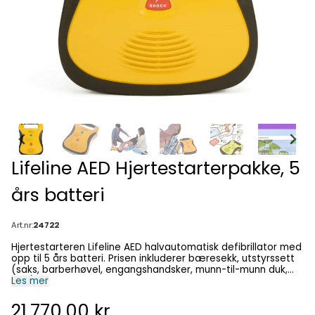
Lifeline AED Hjertestarterpakke, 5
års batteri
Art.nr:
24722
Hjertestarteren Lifeline AED halvautomatisk defibrillator med
opp til 5 års batteri. Prisen inkluderer bæresekk, utstyrssett
(saks, barberhøvel, engangshandsker, munn-til-munn duk,
tørk) og hjertestarterskilt. Norsk versjon med norsk språk og
Les mer
norsk 3 minutter algoritme. En en av verdens beste
hjertestartere i dette segmentet. Med kun to knapper
21.770,00 kr
(av/på og sjokk) er dette en enkel hjertestarter å bruke.