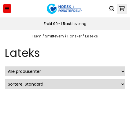
Hopp til innhold
Frakt 99,- | Rask levering
Hjem
/
Smittevern
/
Hansker
/
Lateks
Lateks