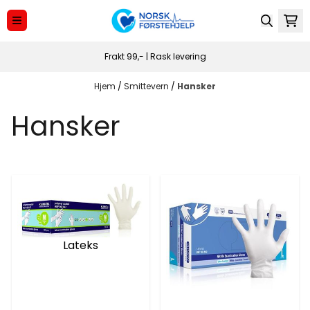
Hopp til innhold
Frakt 99,- | Rask levering
Hjem
/
Smittevern
/
Hansker
Hansker
Lateks