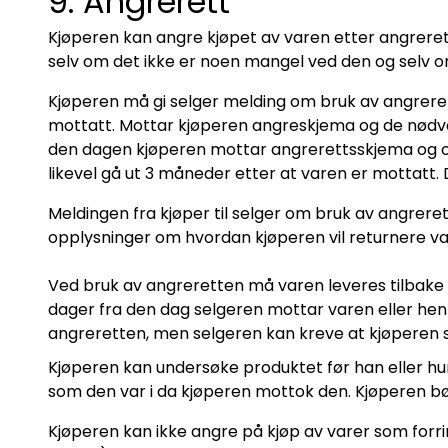
9. Angrerett
Kjøperen kan angre kjøpet av varen etter angrer
selv om det ikke er noen mangel ved den og selv om
Kjøperen må gi selger melding om bruk av angrere
mottatt. Mottar kjøperen angreskjema og de nødve
den dagen kjøperen mottar angrerettsskjema og oppl
likevel gå ut 3 måneder etter at varen er mottatt. D
Meldingen fra kjøper til selger om bruk av angrere
opplysninger om hvordan kjøperen vil returnere var
Ved bruk av angreretten må varen leveres tilbake til
dager fra den dag selgeren mottar varen eller hente
angreretten, men selgeren kan kreve at kjøperen s
Kjøperen kan undersøke produktet før han eller hu
som den var i da kjøperen mottok den. Kjøperen bør 
Kjøperen kan ikke angre på kjøp av varer som forrin