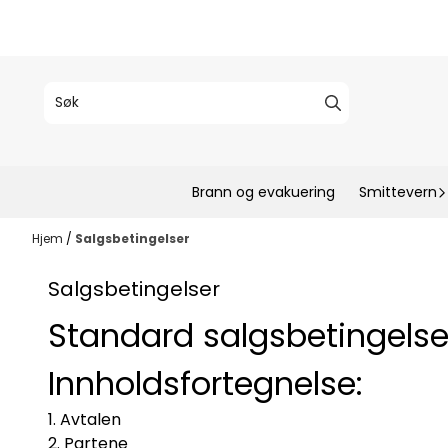
Hopp til innhold
Brann og evakuering
Smittevern
Hjem
/
Salgsbetingelser
Salgsbetingelser
Standard salgsbetingelser
Innholdsfortegnelse:
Avtalen
Partene