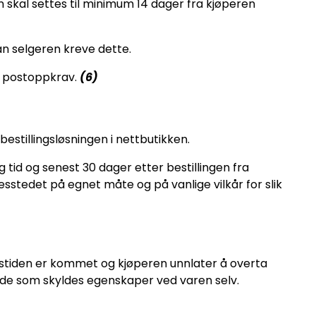
en skal settes til minimum 14 dager fra kjøperen
kan selgeren kreve dette.
ed postoppkrav.
(6)
bestillingsløsningen i nettbutikken.
g tid og senest 30 dager etter bestillingen fra
sesstedet på egnet måte og på vanlige vilkår for slik
ingstiden er kommet og kjøperen unnlater å overta
 skade som skyldes egenskaper ved varen selv.