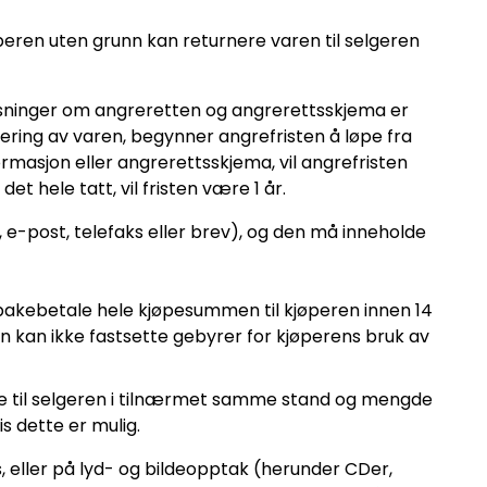
peren uten grunn kan returnere varen til selgeren
ysninger om angreretten og angrerettsskjema er
ring av varen, begynner angrefristen å løpe fra
masjon eller angrerettsskjema, vil angrefristen
t hele tatt, vil fristen være 1 år.
 e-post, telefaks eller brev), og den må inneholde
tilbakebetale hele kjøpesummen til kjøperen innen 14
en kan ikke fastsette gebyrer for kjøperens bruk av
ake til selgeren i tilnærmet samme stand og mengde
is dette er mulig.
s, eller på lyd- og bildeopptak (herunder CDer,