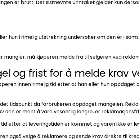
en er brutt. Det sistnevnte unntaket gjelder kun dersom
ler hun i rimelig utstrekning undersøker om den er i sams
.
r mangler, må kjøperen melde fra til selgeren ved reklama
l og frist for å melde krav v
eren innen rimelig tid etter at han eller hun oppdaget de
 det tidspunkt da forbrukeren oppdaget mangelen. Reklama
v den er ment å vare vesentlig lengre, er reklamasjonsfri
 tid etter at leveringstiden er kommet og varen ikke er le
en også velge å reklamere og sende krav direkte til kredi