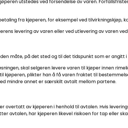
 kjøperen utstedes ved forsendelse av varen. Forfallsfrist
etaling fra kjøperen, for eksempel ved tilvirkningskjøp, 
gerens levering av varen eller ved utlevering av varen v
 den måte, på det sted og til det tidspunkt som er angitt i 
øsningen, skal selgeren levere varen til kjøper innen rimeli
til kjøperen, plikter han å få varen fraktet til bestemmel
d mindre annet er særskilt avtalt mellom partene.
er overtatt av kjøperen i henhold til avtalen. Hvis lever
etter avtalen, har kjøperen likevel risikoen for tap eller