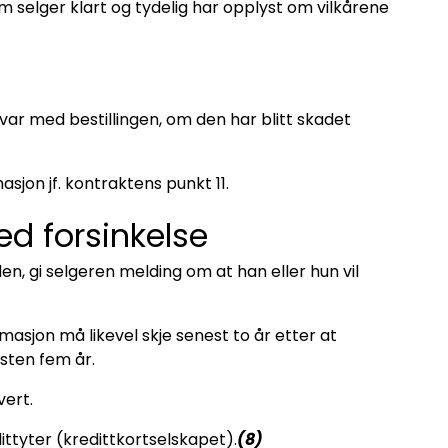
 selger klart og tydelig har opplyst om vilkårene
var med bestillingen, om den har blitt skadet
sjon jf. kontraktens punkt 11.
ed forsinkelse
n, gi selgeren melding om at han eller hun vil
sjon må likevel skje senest to år etter at
sten fem år.
vert.
ttyter (kredittkortselskapet).
(8)