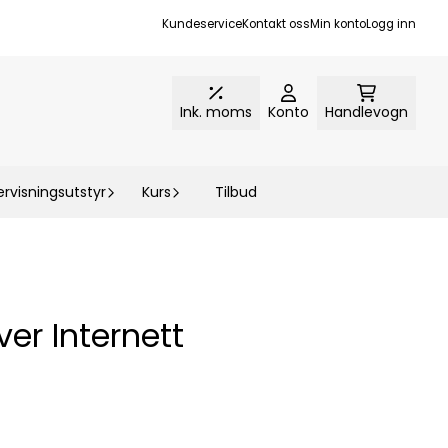
Kundeservice
Kontakt oss
Min konto
Logg inn
Ink. moms
Konto
Handlevogn
rvisningsutstyr
Kurs
Tilbud
er Internett