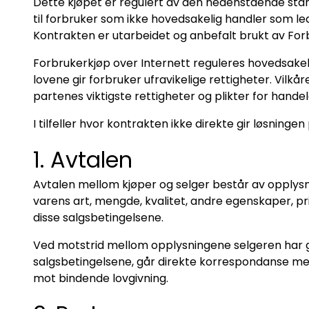
Dette kjøpet er regulert av den nedenstående stan
til forbruker som ikke hovedsakelig handler som l
Kontrakten er utarbeidet og anbefalt brukt av Fo
Forbrukerkjøp over Internett reguleres hovedsakel
lovene gir forbruker ufravikelige rettigheter. Vilk
partenes viktigste rettigheter og plikter for hande
I tilfeller hvor kontrakten ikke direkte gir løsnin
1. Avtalen
Avtalen mellom kjøper og selger består av opplysni
varens art, mengde, kvalitet, andre egenskaper, p
disse salgsbetingelsene.
Ved motstrid mellom opplysningene selgeren har git
salgsbetingelsene, går direkte korrespondanse mell
mot bindende lovgivning.