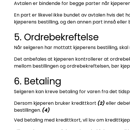
Avtalen er bindende for begge parter når kjøperens
En part er likevel ikke bundet av avtalen hvis det ha
kjøperens bestilling, og den annen part innså eller bu
5. Ordrebekreftelse
Når selgeren har mottatt kjøperens bestilling, ska
Det anbefales at kjøperen kontrollerer at ordrebek
mellom bestillingen og ordrebekreftelsen, bør kjø
6. Betaling
Selgeren kan kreve betaling for varen fra det tidspu
Dersom kjøperen bruker kredittkort
(2)
eller debe
bestillingen.
(4)
Ved betaling med kredittkort, vil lov om kredittkj