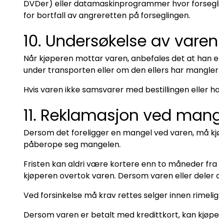
DVDer) eller datamaskinprogrammer hvor forsegling
for bortfall av angreretten på forseglingen.
10. Undersøkelse av varen
Når kjøperen mottar varen, anbefales det at han el
under transporten eller om den ellers har mangler
Hvis varen ikke samsvarer med bestillingen eller ha
11. Reklamasjon ved mange
Dersom det foreligger en mangel ved varen, må kjøp
påberope seg mangelen.
Fristen kan aldri være kortere enn to måneder fra
kjøperen overtok varen. Dersom varen eller deler a
Ved forsinkelse må krav rettes selger innen rimelig
Dersom varen er betalt med kredittkort, kan kjøper