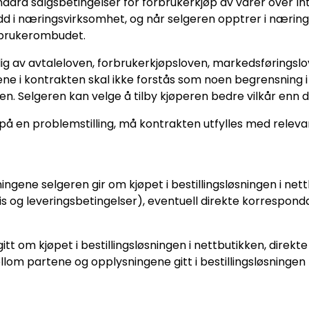
dard salgsbetingelser for forbrukerkjøp av varer over In
edd i næringsvirksomhet, og når selgeren opptrer i nærin
rbrukerombudet.
ig av avtaleloven, forbrukerkjøpsloven, markedsføringslo
årene i kontrakten skal ikke forstås som noen begrensning
len. Selgeren kan velge å tilby kjøperen bedre vilkår enn
gen på en problemstilling, må kontrakten utfylles med rel
ngene selgeren gir om kjøpet i bestillingsløsningen i ne
ris og leveringsbetingelser), eventuell direkte korresp
t om kjøpet i bestillingsløsningen i nettbutikken, direk
om partene og opplysningene gitt i bestillingsløsningen f