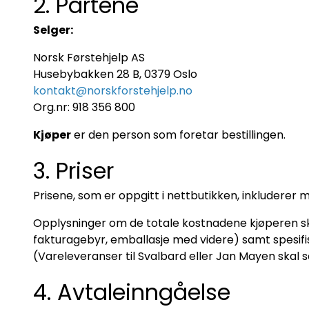
2. Partene
Selger:
Norsk Førstehjelp AS
Husebybakken 28 B, 0379 Oslo
kontakt@norskforstehjelp.no
Org.nr: 918 356 800
Kjøper
er den person som foretar bestillingen.
3. Priser
Prisene, som er oppgitt i nettbutikken, inkluderer m
Opplysninger om de totale kostnadene kjøperen skal 
fakturagebyr, emballasje med videre) samt spesifiser
(Vareleveranser til Svalbard eller Jan Mayen skal s
4. Avtaleinngåelse