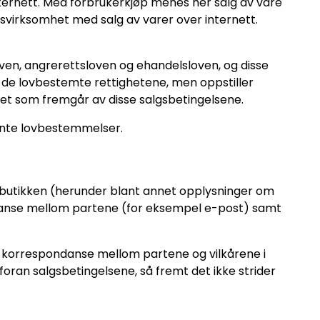
ternett. Med forbrukerkjøp menes her salg av vare
gsvirksomhet med salg av varer over internett.
ven, angrerettsloven og ehandelsloven, og disse
 i de lovbestemte rettighetene, men oppstiller
 det som fremgår av disse salgsbetingelsene.
evante lovbestemmelser.
ttbutikken (herunder blant annet opplysninger om
ondanse mellom partene (for eksempel e-post) samt
te korrespondanse mellom partene og vilkårene i
oran salgsbetingelsene, så fremt det ikke strider