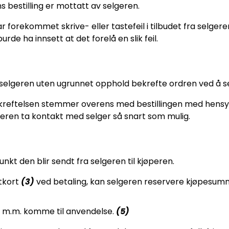
 bestilling er mottatt av selgeren.
r forekommet skrive- eller tastefeil i tilbudet fra selgeren 
rde ha innsett at det forelå en slik feil.
l selgeren uten ugrunnet opphold bekrefte ordren ved å s
reftelsen stemmer overens med bestillingen med hensyn ti
peren ta kontakt med selger så snart som mulig.
nkt den blir sendt fra selgeren til kjøperen.
tkort
(3)
ved betaling, kan selgeren reservere kjøpesummen
øp m.m. komme til anvendelse.
(5)