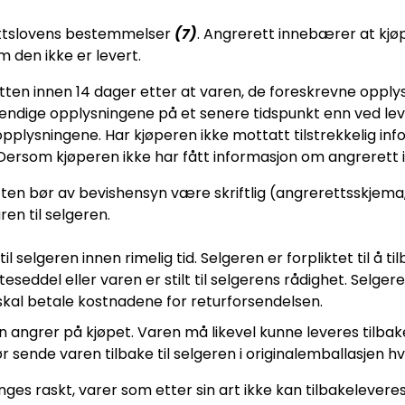
ettslovens bestemmelser
(7)
. Angrerett innebærer at kjø
 den ikke er levert.
tten innen 14 dager etter at varen, de foreskrevne oppl
ndige opplysningene på et senere tidspunkt enn ved leve
ysningene. Har kjøperen ikke mottatt tilstrekkelig infor
ersom kjøperen ikke har fått informasjon om angrerett i de
tten bør av bevishensyn være skriftlig (angrerettsskjema,
en til selgeren.
 selgeren innen rimelig tid. Selgeren er forpliktet til å 
seddel eller varen er stilt til selgerens rådighet. Selger
kal betale kostnadene for returforsendelsen.
n angrer på kjøpet. Varen må likevel kunne leveres tilb
sende varen tilbake til selgeren i originalemballasjen hv
ges raskt, varer som etter sin art ikke kan tilbakelevere