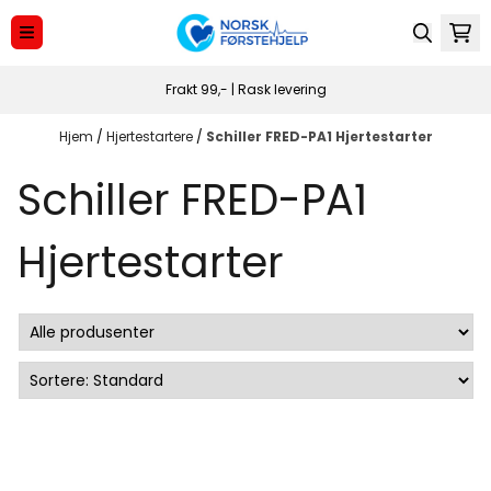
Hopp til innhold
Frakt 99,- | Rask levering
Hjem
/
Hjertestartere
/
Schiller FRED-PA1 Hjertestarter
Schiller FRED-PA1
Hjertestarter