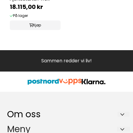
språk
18.115,00 kr
På lager
Kjøp
Sammen redder vi liv!
Om oss
NORSK FØRSTEHJELP AS
Meny