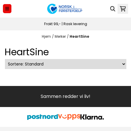
Hopp til innhold
Frakt 99,- | Rask levering
Hjem
/
Merker
/
HeartSine
HeartSine
Sammen redder vi liv!