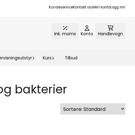
Kundeservice
Kontakt oss
Min konto
Logg inn
Ink. moms
Konto
Handlevogn
rvisningsutstyr
Kurs
Tilbud
og bakterier