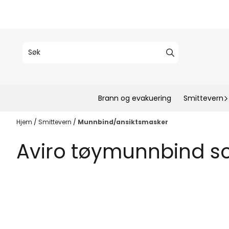
Hopp til innhold
Brann og evakuering
Smittevern
Hjem
/
Smittevern
/
Munnbind/ansiktsmasker
Aviro tøymunnbind so