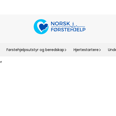
Førstehjelpsutstyr og beredskap
Hjertestartere
Unde
er