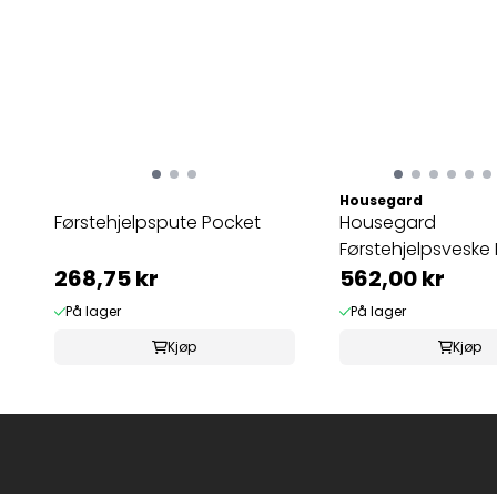
Housegard
Førstehjelpspute Pocket
Housegard
Førstehjelpsveske 
268,75 kr
562,00 kr
På lager
På lager
Kjøp
Kjøp