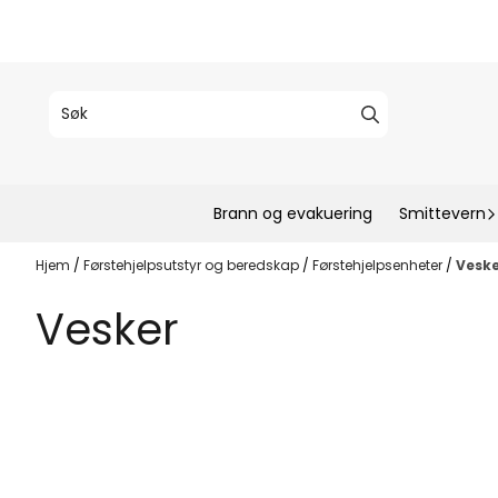
Hopp til innhold
Brann og evakuering
Smittevern
Hjem
/
Førstehjelpsutstyr og beredskap
/
Førstehjelpsenheter
/
Vesk
Vesker