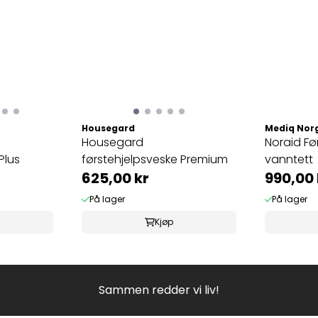
Housegard
Mediq Nor
Housegard
Noraid Fø
Plus
førstehjelpsveske Premium
vanntett
625,00 kr
990,00 
På lager
På lager
Kjøp
Sammen redder vi liv!