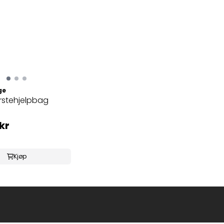
ge
rstehjelpbag
kr
Kjøp