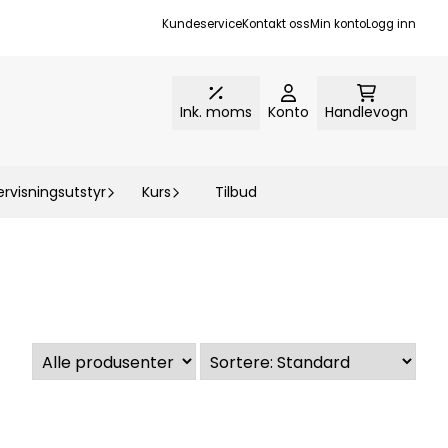
Kundeservice
Kontakt oss
Min konto
Logg inn
Ink. moms
Konto
Handlevogn
rvisningsutstyr
Kurs
Tilbud