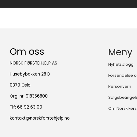
Om oss
Meny
NORSK FØRSTEHJELP AS
Nyhetsblogg
Husebybakken 28 B
Forsendelse o
0379 Oslo
Personvern
Org. nr. 918356800
Salgsbetingel
Tlf:
66 92 63 00
Om Norsk Førs
kontakt@norskforstehjelp.no