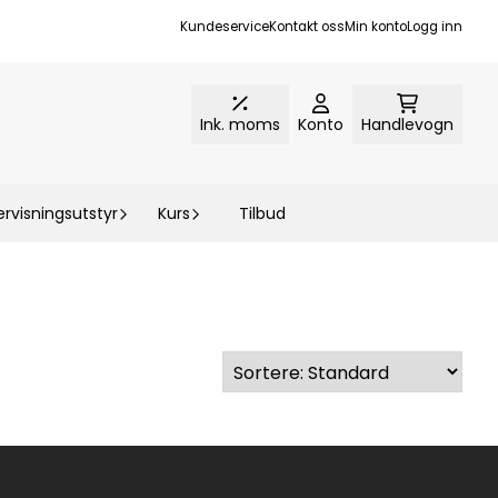
Kundeservice
Kontakt oss
Min konto
Logg inn
Ink. moms
Konto
Handlevogn
rvisningsutstyr
Kurs
Tilbud