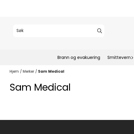
Hopp til innhold
Brann og evakuering
Smittevern
Hjem
/
Merker
/
Sam Medical
Sam Medical